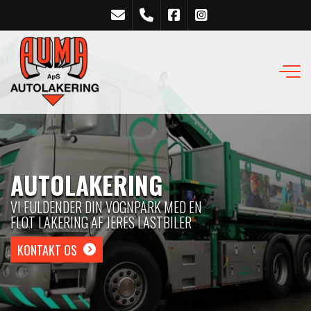
Gå
til
hovedindhold
SANDBLÆSNING
MED SANDBLÆSNING FÅR VI RENSET
HELT I BUND, SÅ DER KAN LAKERES PÅ
HELT RENE OVERFLADER
RING OG BESTIL